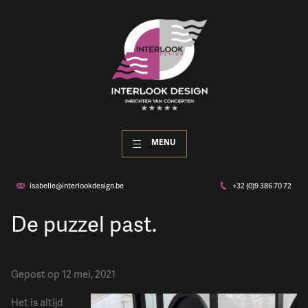
MENU
isabelle@interlookdesign.be
+32 (0)9 386 70 72
​De puzzel past.
Gepost op 12 mei, 2021
Het is altijd