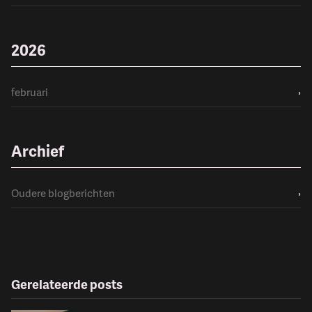
2026
februari
›
Archief
Oudere blogberichten
›
Gerelateerde posts