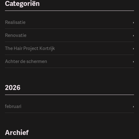
Categoriën
Realisatie
›
Renovatie
›
The Hair Project Kortrijk
›
Achter de schermen
›
2026
februari
›
Archief