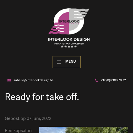
MENU
isabelle@interlookdesign.be
+32 (0)9 386 70 72
​Ready for take off.
Gepost op 07 juni, 2022
Een kapsalon