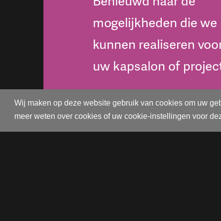
Benieuwd naar de
mogelijkheden die we
kunnen realiseren voo
uw kapsalon of projec
Wij maken op deze website gebruik van cookies om uw gebruik
CONTACTEER ONS
meer weten over cookies of uw cookie-instellingen voor 