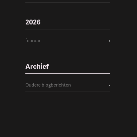
2026
februari
›
Archief
Oudere blogberichten
›