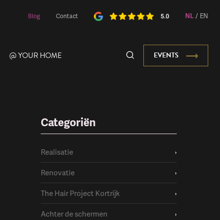
NL
/
EN
Blog
Contact
@ YOUR HOME
EVENTS
Categoriën
Onze Mascotte
Realisatie
›
Renovatie
›
The Hair Project Kortrijk
›
Achter de schermen
›