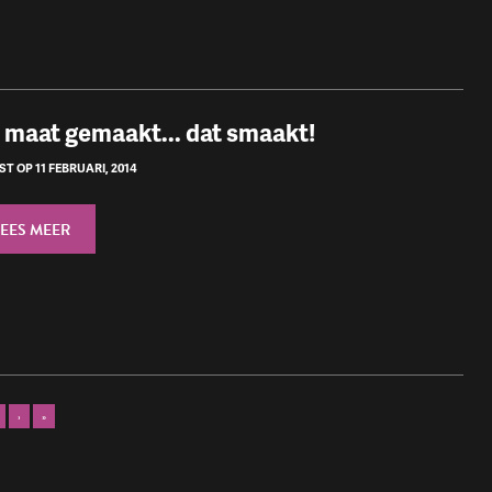
 maat gemaakt... dat smaakt!
T OP 11 FEBRUARI, 2014
LEES MEER
›
»