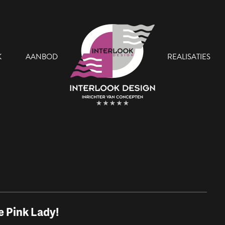
K
AANBOD
REALISATIES
 Team
Onze Showroom
e Pink Lady!