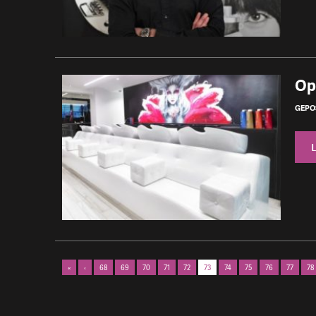
Op
GEPOS
«
‹
68
69
70
71
72
73
74
75
76
77
78