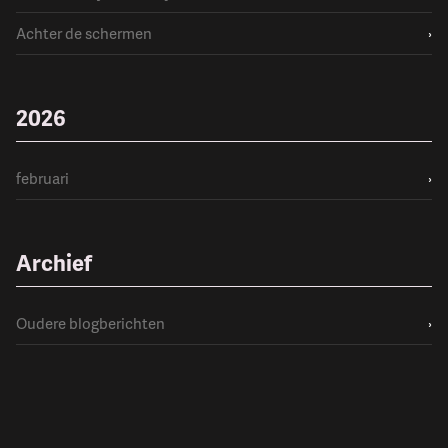
Achter de schermen
›
2026
februari
›
Archief
Oudere blogberichten
›