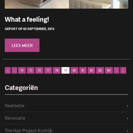
What a feeling!
GEPOST OP 02 SEPTEMBER, 2013
LEES MEER
«
‹
74
75
76
77
78
79
80
81
82
83
84
›
»
Categoriën
Realisatie
›
Renovatie
›
The Hair Project Kortrijk
›