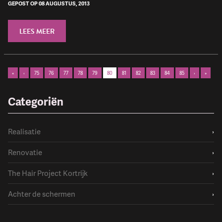
GEPOST OP 08 AUGUSTUS, 2013
LEES MEER
«
‹
75
76
77
78
79
80
81
82
83
84
85
›
»
Categoriën
Realisatie
›
Renovatie
›
The Hair Project Kortrijk
›
Achter de schermen
›