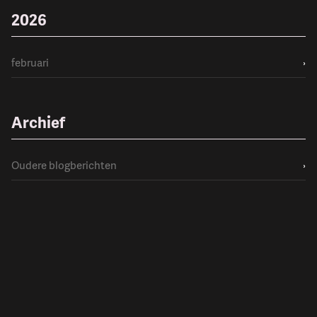
2026
februari
›
Archief
Oudere blogberichten
›