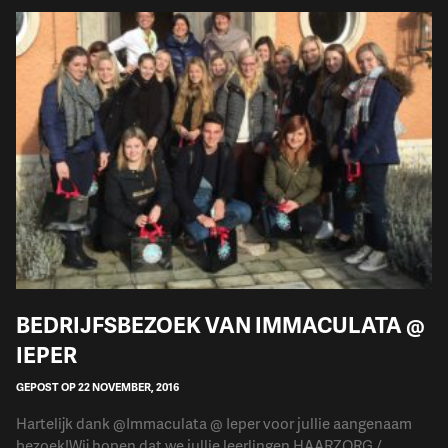
BEDRIJFSBEZOEK VAN IMMACULATA @
IEPER
GEPOST OP 22 NOVEMBER, 2016
Hartelijk dank @Immaculata @ Ieper voor jullie aangenaam
bezoek!Wij hopen dat we jullie leerlingen HAARZORG /