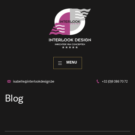
MENU
isabelle@interlookdesign.be
+32 (0)9 386 70 72
Blog