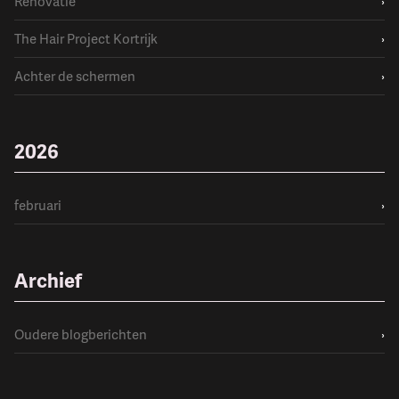
Renovatie
›
The Hair Project Kortrijk
›
Achter de schermen
›
2026
februari
›
Archief
Oudere blogberichten
›