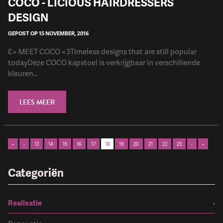
COCO - LICIOUS HAIRDRESSERS
DESIGN
GEPOST OP 15 NOVEMBER, 2016
Ɛ> MEET COCO <3Timeless designs that are still popular
todayDeze COCO kapstoel is verkrijgbaar in verschillende
kleuren...
LEES MEER
«
‹
13
14
15
16
17
18
19
20
21
22
23
›
»
Categoriën
Realisatie
›