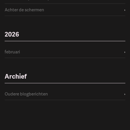
Achter de schermen
›
2026
februari
›
Archief
Oudere blogberichten
›