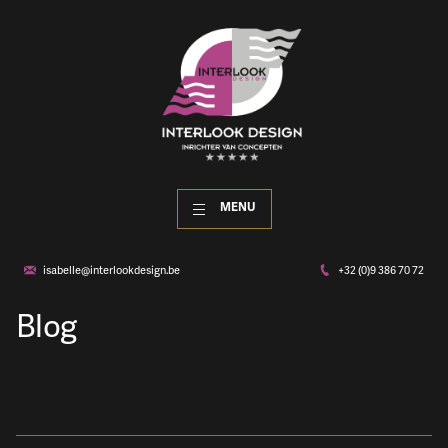
MENU
isabelle@interlookdesign.be
+32 (0)9 386 70 72
Blog