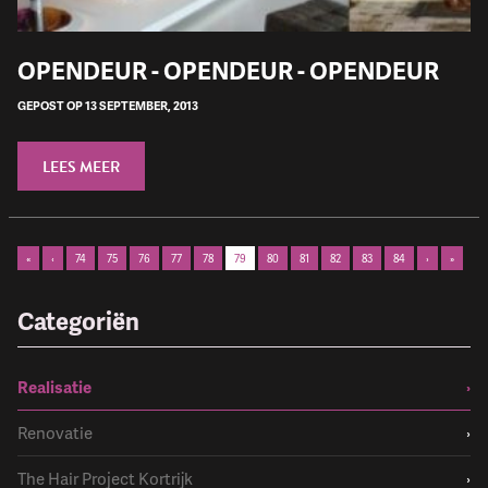
OPENDEUR - OPENDEUR - OPENDEUR
GEPOST OP 13 SEPTEMBER, 2013
LEES MEER
«
‹
74
75
76
77
78
79
80
81
82
83
84
›
»
Categoriën
Realisatie
›
Renovatie
›
The Hair Project Kortrijk
›