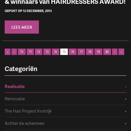
& winnaars van HAIRDRESSERS AWARD!
GEPOST OP 12 DECEMBER, 2013
LEES MEER
«
‹
70
71
72
73
74
75
76
77
78
79
80
›
»
Categoriën
Realisatie
›
Renovatie
›
The Hair Project Kortrijk
›
Achter de schermen
›