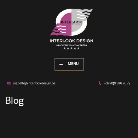
MENU
isabelle@interlookdesign.be
+32 (0)9 386 70 72
Blog