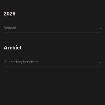
2026
februari
›
Archief
Oudere blogberichten
›