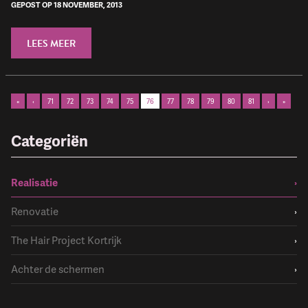
GEPOST OP 18 NOVEMBER, 2013
LEES MEER
«
‹
71
72
73
74
75
76
77
78
79
80
81
›
»
Categoriën
Realisatie
›
Renovatie
›
The Hair Project Kortrijk
›
Achter de schermen
›