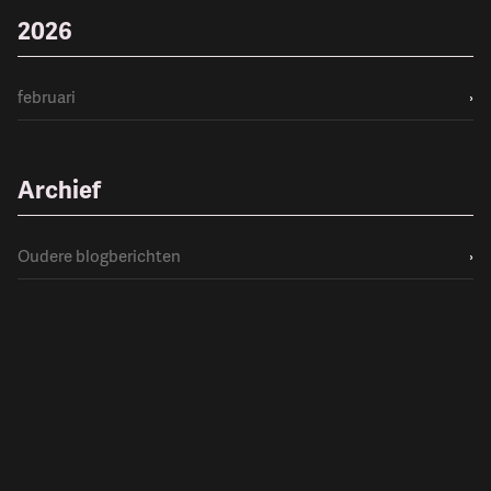
2026
februari
›
Archief
Oudere blogberichten
›