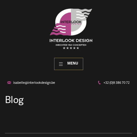
MENU
isabelle@interlookdesign.be
+32 (0)9 386 70 72
Blog